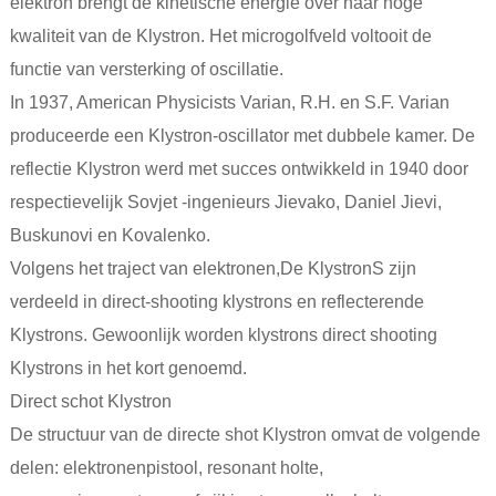
elektron brengt de kinetische energie over naar hoge
kwaliteit van de Klystron. Het microgolfveld voltooit de
functie van versterking of oscillatie.
In 1937, American Physicists Varian, R.H. en S.F. Varian
produceerde een Klystron-oscillator met dubbele kamer. De
reflectie Klystron werd met succes ontwikkeld in 1940 door
respectievelijk Sovjet -ingenieurs Jievako, Daniel Jievi,
Buskunovi en Kovalenko.
Volgens het traject van elektronen,
De Klystron
S zijn
verdeeld in direct-shooting klystrons en reflecterende
Klystrons. Gewoonlijk worden klystrons direct shooting
Klystrons in het kort genoemd.
Direct schot Klystron
De structuur van de directe shot Klystron omvat de volgende
delen: elektronenpistool, resonant holte,